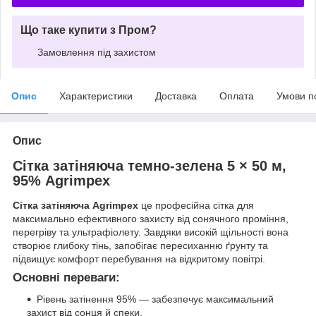
Що таке купити з Пром?
Замовлення під захистом
Опис
Характеристики
Доставка
Оплата
Умови п
Опис
Сітка затіняюча темно-зелена 5 × 50 м,
95% Agrimpex
Сітка затіняюча Agrimpex
це професійна сітка для
максимально ефективного захисту від сонячного проміння,
перегріву та ультрафіолету. Завдяки високій щільності вона
створює глибоку тінь, запобігає пересиханню ґрунту та
підвищує комфорт перебування на відкритому повітрі.
Основні переваги:
Рівень затінення 95% — забезпечує максимальний
захист від сонця й спеки.