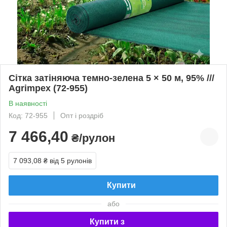
Сітка затіняюча темно-зелена 5 × 50 м, 95% ///
Agrimpex (72-955)
В наявності
Код: 72-955
Опт і роздріб
7 466,40
₴/рулон
7 093,08 ₴
від 5 рулонів
Купити
або
Купити з