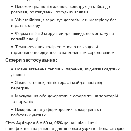
Високоміцна поліетиленова конструкція стійка до
розривів, розтягувань і погодних впливів.
УФ-стабілізація гарантує довговічність матеріалу без
втрати кольору.
Формат 5 × 50 м зручний для швидкого монтажу на
великій площі.
Темно-зелений колір естетично виглядає й
гармонійно поєднується з навколишнім середовищем.
Сфери застосування:
Повне затінення теплиць, парників, ягідників і садових
ділянок.
Захист стоянок, літніх терас і майданчиків від
перегріву.
Маскування або декоративне оформлення територій
та парканів.
Використання у фермерських, комерційних і
побутових умовах.
Сітка
Agrimpex 5 × 50 м, 95%
це найщільніше й
найефективніше рішення для тіньового укриття. Вона створює