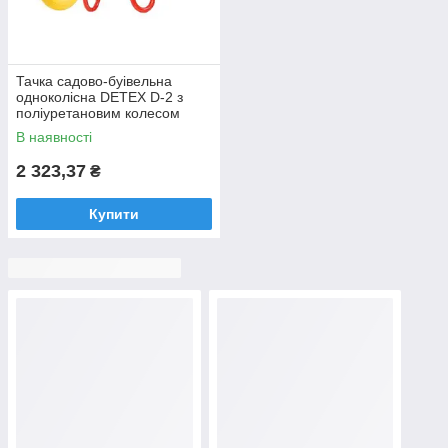
Тачка садово-буівельна
одноколісна DETEX D-2 з
поліуретановим колесом
4.0*8(підшипник), 85л, 180кг
В наявності
(98-503-2) Поліуретанове
2 323,37
₴
Купити