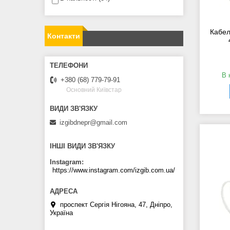
Кабел
Контакти
В 
+380 (68) 779-79-91
Основний Київстар
izgibdnepr@gmail.com
ІНШІ ВИДИ ЗВ'ЯЗКУ
Instagram
https://www.instagram.com/izgib.com.ua/
проспект Сергія Нігояна, 47, Дніпро,
Україна