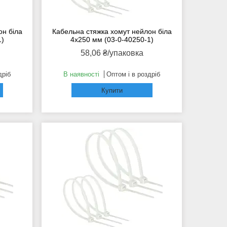
он біла
Кабельна стяжка хомут нейлон біла
1)
4x250 мм (03-0-40250-1)
58,06 ₴/упаковка
дріб
В наявності
Оптом і в роздріб
Купити