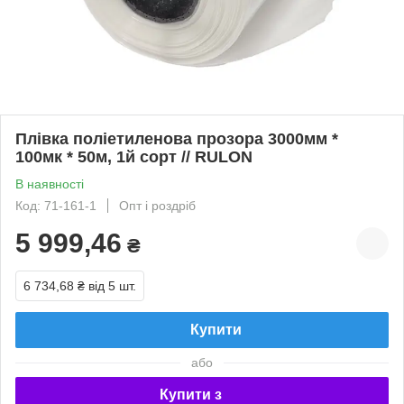
Плівка поліетиленова прозора 3000мм *
100мк * 50м, 1й сорт // RULON
В наявності
Код: 71-161-1
Опт і роздріб
5 999,46
₴
6 734,68 ₴
від 5 шт.
Купити
або
Купити з