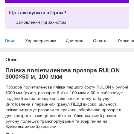
Що таке купити з Пром?
Замовлення під захистом
Опис
Характеристики
Доставка
Оплата
Умови п
Опис
Плівка поліетиленова прозора RULON
3000×50 м, 100 мкм
Прозора поліетиленова плівка першого сорту RULON у рулоні
3000 мм (рукав, розворот 6 м) × 100 мкм × 50 м забезпечує
надійний захист поверхонь від вологи, пилу та бруду.
Виготовлена з первинних гранул ПЕВД високої щільності,
плівка витримує розриви та проколи, зберігаючи прозорість
для контролю захищених об'єктів. Універсальний розмір
рулону полегшує транспортування та зберігання на
будівельних майданчиках.