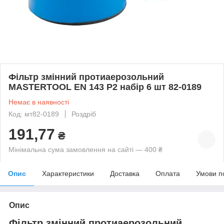
Фільтр змінний протиаерозольний
MASTERTOOL EN 143 P2 набір 6 шт 82-0189
Немає в наявності
Код: мт82-0189
Роздріб
191,77
₴
Мінімальна сума замовлення на сайті — 400 ₴
Опис
Характеристики
Доставка
Оплата
Умови п
Опис
Фільтр змінний протиаерозольний