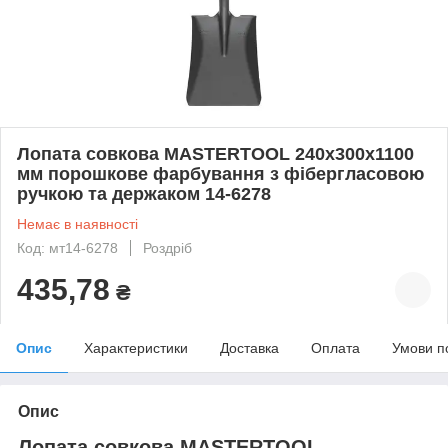
Лопата совкова MASTERTOOL 240х300х1100
мм порошкове фарбування з фібергласовою
ручкою та держаком 14-6278
Немає в наявності
Код: мт14-6278
Роздріб
435,78
₴
Опис
Характеристики
Доставка
Оплата
Умови п
Опис
Лопата совкова MASTERTOOL