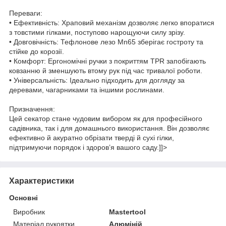
Переваги:
• Ефективність: Храповий механізм дозволяє легко впоратися
з товстими гілками, поступово нарощуючи силу зрізу.
• Довговічність: Тефлонове лезо Mn65 зберігає гостроту та
стійке до корозії.
• Комфорт: Ергономічні ручки з покриттям TPR запобігають
ковзанню й зменшують втому рук під час тривалої роботи.
• Універсальність: Ідеально підходить для догляду за
деревами, чагарниками та іншими рослинами.
Призначення:
Цей секатор стане чудовим вибором як для професійного
садівника, так і для домашнього використання. Він дозволяє
ефективно й акуратно обрізати тверді й сухі гілки,
підтримуючи порядок і здоров’я вашого саду.]]>
Характеристики
Основні
Виробник
Mastertool
Матеріал рукоятки
Алюміній