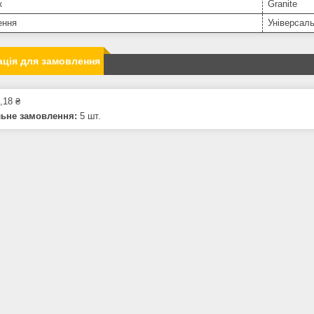
к
Granite
ення
Універсал
ція для замовлення
,18 ₴
льне замовлення:
5 шт.