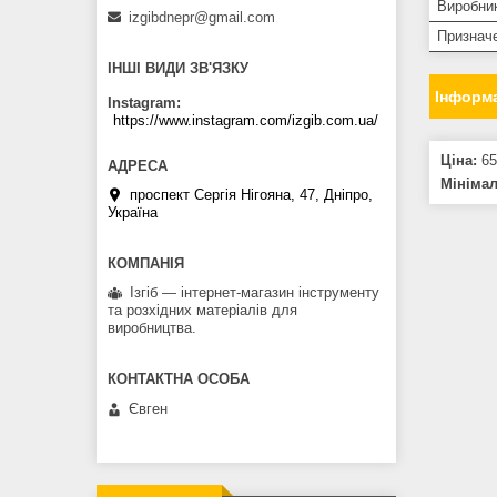
Виробни
izgibdnepr@gmail.com
Признач
ІНШІ ВИДИ ЗВ'ЯЗКУ
Інформа
Instagram
https://www.instagram.com/izgib.com.ua/
Ціна:
65
Мініма
проспект Сергія Нігояна, 47, Дніпро,
Україна
Ізгіб — інтернет-магазин інструменту
та розхідних матеріалів для
виробництва.
Євген