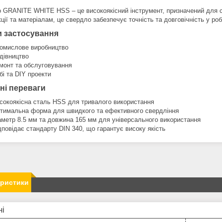
 GRANITE WHITE HSS – це високоякісний інструмент, призначений для с
ції та матеріалам, це свердло забезпечує точність та довговічність у роб
 застосування
омислове виробництво
дівництво
монт та обслуговування
бі та DIY проекти
ні переваги
сокоякісна сталь HSS для тривалого використання
тимальна форма для швидкого та ефективного свердління
аметр 8.5 мм та довжина 165 мм для універсального використання
дповідає стандарту DIN 340, що гарантує високу якість
еристики
ні