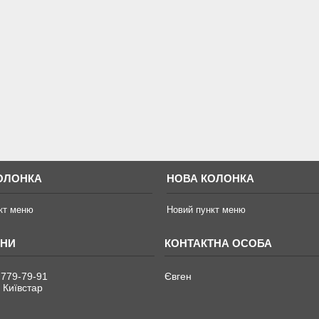
ОЛОНКА
НОВА КОЛОНКА
кт меню
Новий пункт меню
 779-79-91
Євген
 Київстар