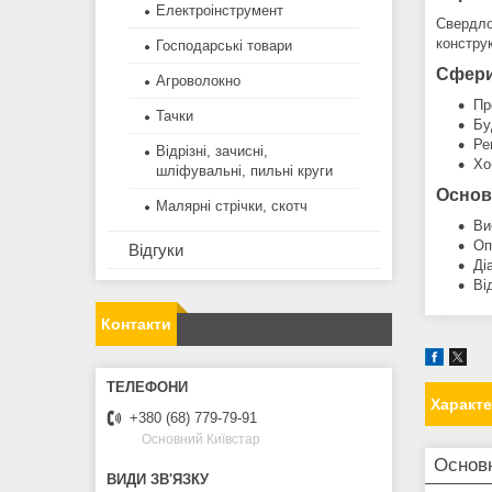
Електроінструмент
Свердло
конструк
Господарські товари
Сфери
Агроволокно
Пр
Тачки
Бу
Ре
Відрізні, зачисні,
Хо
шліфувальні, пильні круги
Основ
Малярні стрічки, скотч
Ви
Оп
Відгуки
Ді
Ві
Контакти
Характ
+380 (68) 779-79-91
Основний Київстар
Основ