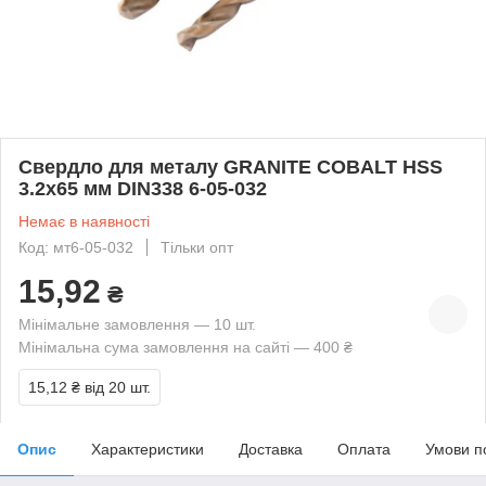
Свердло для металу GRANITE COBALT HSS
3.2х65 мм DIN338 6-05-032
Немає в наявності
Код: мт6-05-032
Тільки опт
15,92
₴
Мінімальне замовлення — 10 шт.
Мінімальна сума замовлення на сайті — 400 ₴
15,12 ₴
від 20 шт.
Опис
Характеристики
Доставка
Оплата
Умови п