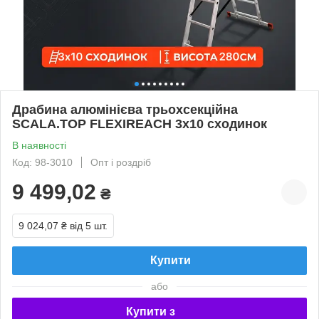
Драбина алюмінієва трьохсекційна
SCALA.TOP FLEXIREACH 3x10 сходинок
В наявності
Код: 98-3010
Опт і роздріб
9 499,02
₴
9 024,07 ₴
від 5 шт.
Купити
або
Купити з