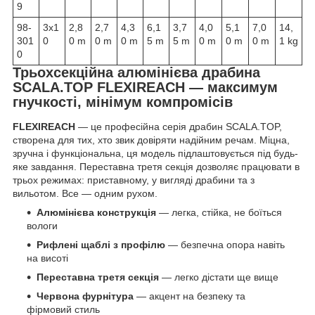
9
98-
3х1
2,8
2,7
4,3
6,1
3,7
4,0
5,1
7,0
14,
301
0
0 m
0 m
0 m
5 m
5 m
0 m
0 m
0 m
1 kg
0
Трьохсекційна алюмінієва драбина
SCALA.TOP FLEXIREACH — максимум
гнучкості, мінімум компромісів
FLEXIREACH
— це професійна серія драбин SCALA.TOP,
створена для тих, хто звик довіряти надійним речам. Міцна,
зручна і функціональна, ця модель підлаштовується під будь-
яке завдання. Переставна третя секція дозволяє працювати в
трьох режимах: приставному, у вигляді драбини та з
вильотом. Все — одним рухом.
Алюмінієва конструкція
— легка, стійка, не боїться
вологи
Рифлені щаблі з профілю
— безпечна опора навіть
на висоті
Переставна третя секція
— легко дістати ще вище
Червона фурнітура
— акцент на безпеку та
фірмовий стиль