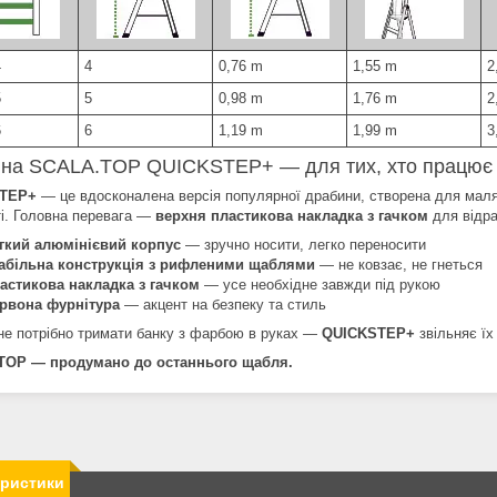
4
4
0,76 m
1,55 m
2
5
5
0,98 m
1,76 m
2
6
6
1,19 m
1,99 m
3
на SCALA.TOP QUICKSTEP+ — для тих, хто працює 
TEP+
— це вдосконалена версія популярної драбини, створена для малярі
ті. Головна перевага —
верхня пластикова накладка з гачком
для відра,
гкий алюмінієвий корпус
— зручно носити, легко переносити
абільна конструкція з рифленими щаблями
— не ковзає, не гнеться
астикова накладка з гачком
— усе необхідне завжди під рукою
рвона фурнітура
— акцент на безпеку та стиль
не потрібно тримати банку з фарбою в руках —
QUICKSTEP+
звільняє їх
TOP — продумано до останнього щабля.
еристики