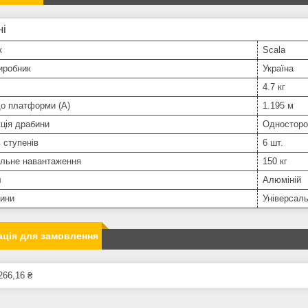
ні
к
Scala
иробник
Україна
4.7 кг
до платформи (А)
1.195 м
ція драбини
Односторо
ь ступенів
6 шт.
льне навантаження
150 кг
л
Алюміній
бини
Універсал
ція для замовлення
266,16 ₴