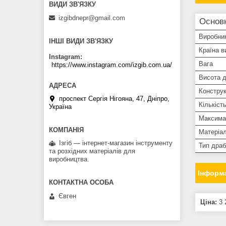
izgibdnepr@gmail.com
Основ
Виробни
ІНШІ ВИДИ ЗВ'ЯЗКУ
Країна в
Instagram
Вага
https://www.instagram.com/izgib.com.ua/
Висота 
Конструк
проспект Сергія Нігояна, 47, Дніпро,
Кількіст
Україна
Максима
Матеріа
Ізгіб — інтернет-магазин інструменту
Тип дра
та розхідних матеріалів для
виробництва.
Інформа
Євген
Ціна:
3 