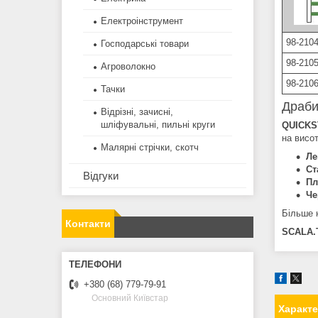
Електроінструмент
98-210
Господарські товари
98-210
Агроволокно
98-210
Тачки
Драби
Відрізні, зачисні,
шліфувальні, пильні круги
QUICKS
на висо
Малярні стрічки, скотч
Ле
Ст
Відгуки
Пл
Че
Більше 
Контакти
SCALA.
+380 (68) 779-79-91
Основний Київстар
Характ