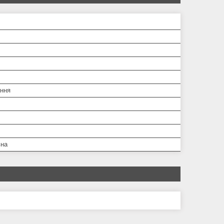
ння
ьна