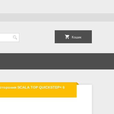
Кошик
остороння SCALA.TOP QUICKSTEP+ 6