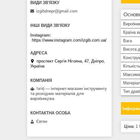
izgibdnepr@gmail.com
Основ
Виробни
ІНШІ ВИДИ ЗВ'ЯЗКУ
Країна в
Instagram
https://www.instagram.com/izgib.com.ua/
Вага
Висота 
Конструк
проспект Сергія Нігояна, 47, Дніпро,
Кількіст
Україна
Максима
Матеріа
Ізгіб — інтернет-магазин інструменту
Тип дра
та розхідних матеріалів для
виробництва.
Інформа
Євген
Ціна:
1 