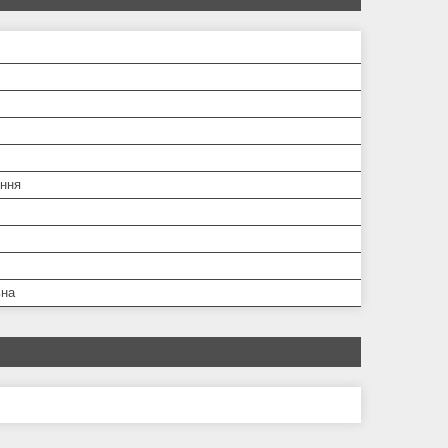
ння
ьна