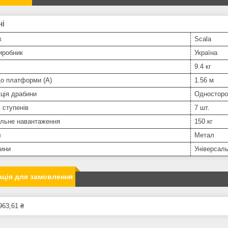
ні
к
Scala
иробник
Україна
9.4 кг
до платформи (А)
1.56 м
ція драбини
Односторо
ь ступенів
7 шт.
льне навантаження
150 кг
л
Метал
бини
Універсал
ція для замовлення
963,61 ₴