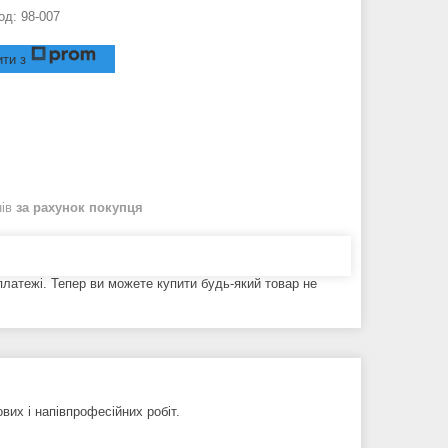
од:
98-007
ти з
нів
за рахунок покупця
 платежі. Тепер ви можете купити будь-який товар не
их і напівпрофесійних робіт.