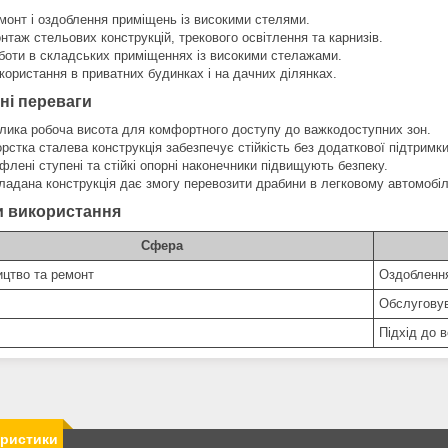
монт і оздоблення приміщень із високими стелями.
нтаж стельових конструкцій, трекового освітлення та карнизів.
боти в складських приміщеннях із високими стелажами.
користання в приватних будинках і на дачних ділянках.
ні переваги
лика робоча висота для комфортного доступу до важкодоступних зон.
рстка сталева конструкція забезпечує стійкість без додаткової підтримки
флені ступені та стійкі опорні наконечники підвищують безпеку.
ладана конструкція дає змогу перевозити драбини в легковому автомобіл
 використання
Сфера
ицтво та ремонт
Оздоблення
Обслуговув
Підхід до в
еристики