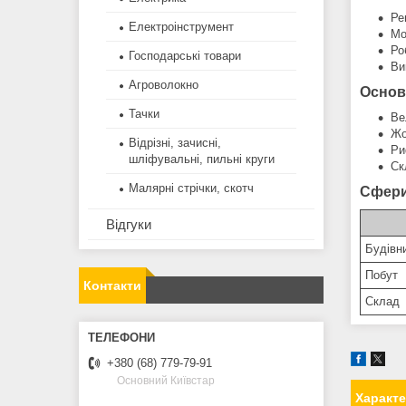
Ре
Електроінструмент
Мо
Ро
Господарські товари
Ви
Агроволокно
Основ
Тачки
Ве
Жо
Відрізні, зачисні,
Ри
шліфувальні, пильні круги
Ск
Малярні стрічки, скотч
Сфери
Відгуки
Будівн
Побут
Контакти
Склад
+380 (68) 779-79-91
Основний Київстар
Характ