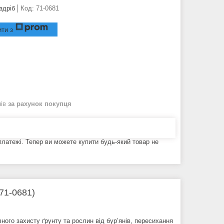
здріб
Код:
71-0681
ти з
нів
за рахунок покупця
 платежі. Тепер ви можете купити будь-який товар не
71-0681)
ого захисту ґрунту та рослин від бур’янів, пересихання