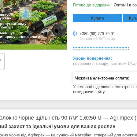
Готово до відправки
Оптом і в ро
Купити
Купи
+380 (68) 779-79-91
Основний Київстар
повернення товару протягом 14 д
У компанії підключені електронні
покидаючи сайту.
олокно чорне щільність 90 г/м² 1,6x50 м — Agrimpex (
ний захист та ідеальні умови для ваших рослин
окно чорне від Agrimpex — це сучасний матеріал, створений для ефективн