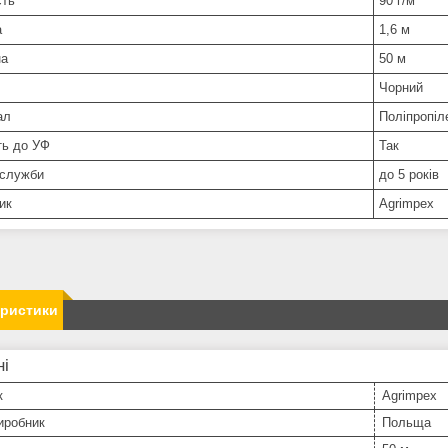
сть
90 г/м²
а
1,6 м
на
50 м
Чорний
ал
Поліпропіл
ть до УФ
Так
 служби
до 5 років
ик
Agrimpex
еристики
ні
к
Agrimpex
иробник
Польща