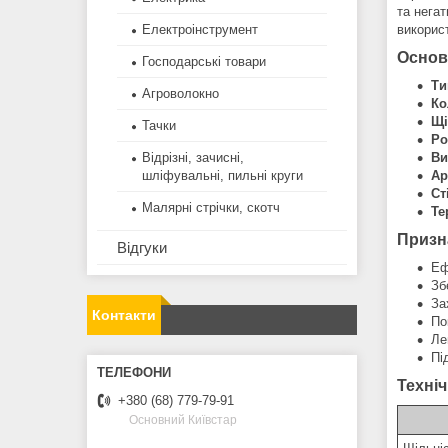
та негат
викорис
Електроінструмент
Основ
Господарські товари
Ти
Агроволокно
Ко
Щі
Тачки
Ро
Ви
Відрізні, зачисні,
Ар
шліфувальні, пильні круги
Ст
Малярні стрічки, скотч
Те
Призн
Відгуки
Еф
Зб
За
Контакти
По
Ле
Пі
Техніч
+380 (68) 779-79-91
Основний Київстар