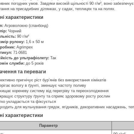
ивних погодних умов. Завдяки високій щільності 90 г/м², воно забезпечу
тання на присадибних ділянках, у садах, теплицях та на полях.
ні характеристики
п:
Агроволокно (спанбонд)
лір:
Чорний
льність:
90 г/м²
змір рулону:
1,6 x 50 м
робник:
Agrimpex
тикул:
71-0681
ійкість до ультрафіолету:
Так
рмін служби:
до 5 років
ачення та переваги
ективно пригнічує ріст бур’янів без використання хімікатів
ерігає вологу в ґрунті, зменшує частоту поливу
хищає кореневу систему від перегріву та переохолодження
кращує структуру ґрунту та сприяє здоровому росту рослин
гко укладається та фіксується
дходить для мульчування грядок, ягідників, декоративних насаджень, те
ні характеристики
Параметр