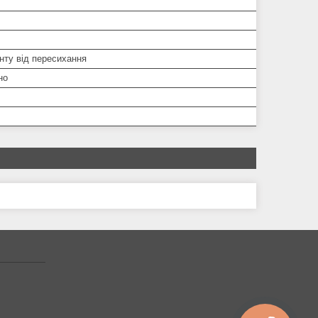
нту від пересихання
но