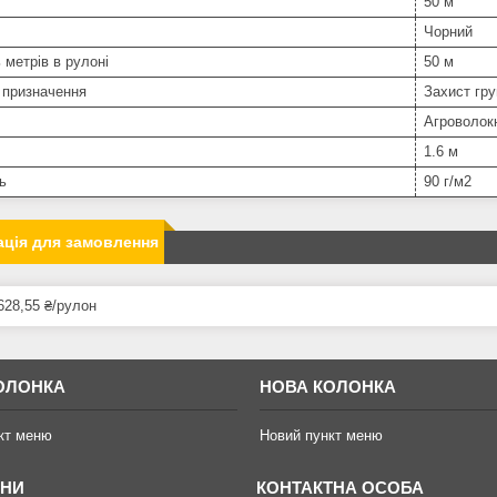
50 м
Чорний
ь метрів в рулоні
50 м
 призначення
Захист гру
Агроволок
1.6 м
ь
90 г/м2
ція для замовлення
628,55 ₴/рулон
ОЛОНКА
НОВА КОЛОНКА
кт меню
Новий пункт меню