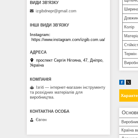
Щільні
Ширин
izgibdnepr@gmail.com
Довжи
ІНШІ ВИДИ ЗВ'ЯЗКУ
Колір
Instagram
Матері
https://www.instagram.com/izgib.com.ua/
Стійкіс
Термін
проспект Сергія Нігояна, 47, Дніпро,
Виробн
Україна
Ізгіб — інтернет-магазин інструменту
та розхідних матеріалів для
Характ
виробництва.
Основ
Євген
Виробни
Країна в