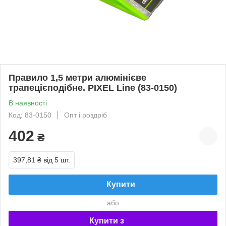
Правило 1,5 метри алюмінієве
трапецієподібне. PIXEL Line (83-0150)
В наявності
Код: 83-0150
Опт і роздріб
402
₴
397,81 ₴
від 5 шт.
Купити
або
Купити з