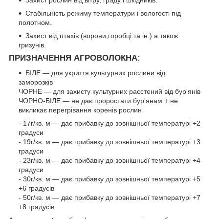
Захист рослин від вітру, граду і шкідників.
Стабільність режиму температури і вологості під
полотном.
Захист від птахів (ворони,горобці та ін.) а також
гризунів.
ПРИЗНАЧЕННЯ АГРОВОЛОКНА:
БІЛЕ ― для укриття культурних рослини від
заморозків
ЧОРНЕ ― для захисту культурних расстений від бур'янів
ЧОРНО-БІЛЕ ― не дає проростати бур'янам + не
викликає перегрівання коренів рослин
- 17г/кв. м ― дає прибавку до зовнішньої температурі +2
градуси
- 19г/кв. м ― дає прибавку до зовнішньої температурі +3
градуси
- 23г/кв. м ― дає прибавку до зовнішньої температурі +4
градуси
- 30г/кв. м ― дає прибавку до зовнішньої температурі +5
+6 градусів
- 50г/кв. м ― дає прибавку до зовнішньої температурі +7
+8 градусів