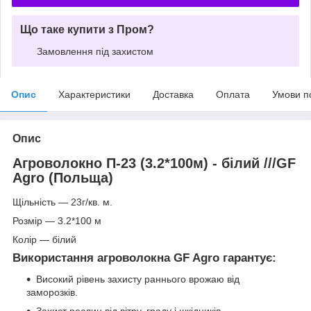
Що таке купити з Пром?
Замовлення під захистом
Опис
Характеристики
Доставка
Оплата
Умови п
Опис
Агроволокно П-23 (3.2*100м) - білий ///GF
Agro (Польща)
Щільність ― 23г/кв. м.
Розмір ― 3.2*100 м
Колір ― білий
Використання агроволокна GF Agro гарантує:
Високий рівень захисту раннього врожаю від
заморозків.