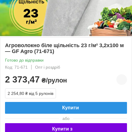
Агроволокно біле щільність 23 г/м² 3,2x100 м
— GF Agro (71-671)
Готово до відправки
Код: 71-671
Опт і роздріб
2 373,47
₴/рулон
2 254,80 ₴
від 5 рулонів
Купити
або
Купити з