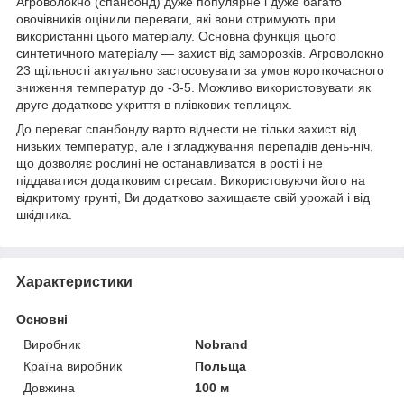
Агроволокно (спанбонд) дуже популярне і дуже багато
овочівників оцінили переваги, які вони отримують при
використанні цього матеріалу. Основна функція цього
синтетичного матеріалу ― захист від заморозків. Агроволокно
23 щільності актуально застосовувати за умов короткочасного
зниження температур до -3-5. Можливо використовувати як
друге додаткове укриття в плівкових теплицях.
До переваг спанбонду варто віднести не тільки захист від
низьких температур, але і згладжування перепадів день-ніч,
що дозволяє рослині не останавливатся в рості і не
піддаватися додатковим стресам. Використовуючи його на
відкритому грунті, Ви додатково захищаєте свій урожай і від
шкідника.
Характеристики
Основні
Виробник
Nobrand
Країна виробник
Польща
Довжина
100 м