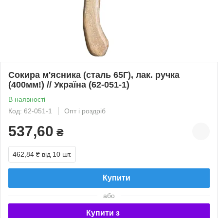
Сокира м'ясника (сталь 65Г), лак. ручка
(400мм!) // Україна (62-051-1)
В наявності
Код: 62-051-1
Опт і роздріб
537,60
₴
462,84 ₴
від 10 шт.
Купити
або
Купити з