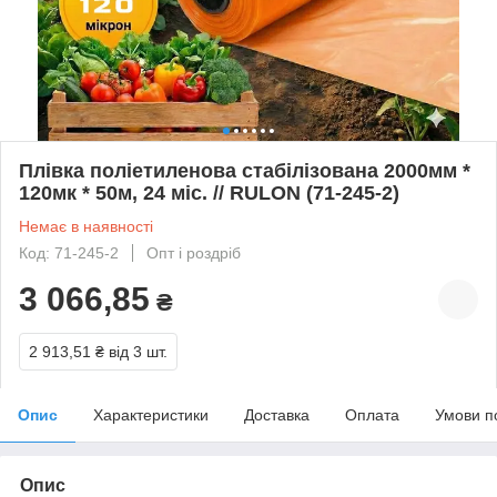
Плівка поліетиленова стабілізована 2000мм *
120мк * 50м, 24 міс. // RULON (71-245-2)
Немає в наявності
Код: 71-245-2
Опт і роздріб
3 066,85
₴
2 913,51 ₴
від 3 шт.
Опис
Характеристики
Доставка
Оплата
Умови п
Опис