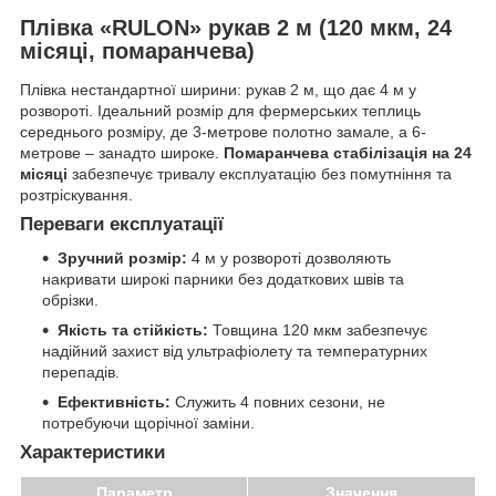
Плівка «RULON» рукав 2 м (120 мкм, 24
місяці, помаранчева)
Плівка нестандартної ширини: рукав 2 м, що дає 4 м у
розвороті. Ідеальний розмір для фермерських теплиць
середнього розміру, де 3-метрове полотно замале, а 6-
метрове – занадто широке.
Помаранчева стабілізація на 24
місяці
забезпечує тривалу експлуатацію без помутніння та
розтріскування.
Переваги експлуатації
Зручний розмір:
4 м у розвороті дозволяють
накривати широкі парники без додаткових швів та
обрізки.
Якість та стійкість:
Товщина 120 мкм забезпечує
надійний захист від ультрафіолету та температурних
перепадів.
Ефективність:
Служить 4 повних сезони, не
потребуючи щорічної заміни.
Характеристики
Параметр
Значення