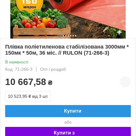
Плівка поліетиленова стабілізована 3000мм *
150мк * 50м, 36 міс. // RULON (71-266-3)
В наявності
Код: 71-266-3
Опт і роздріб
10 667,58
₴
10 523,95 ₴
від 3 шт.
Купити
або
Купити з