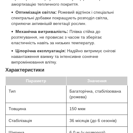
амортизацію тепличного покриття.
Оптимізація світла:
Рожевий відтінок і спеціальні
спектральні добавки покращують розподіл світла,
сприяючи активнішій вегетації рослин.
Механічна витривалість:
Плівка стійка до
розтягування, не провисає з часом та зберігає
еластичність навіть за низьких температур.
Цілорічна експлуатація:
Надійно витримує снігові
навантаження взимку та інтенсивне сонячне
випромінювання влітку.
Характеристики
Параметр
Значення
Тип
Багаторічна, стабілізована
(рожева)
Товщина
150 мкм
Стабілізація
36 місяців (до 6 сезонів)
Ширина
6,0 м (у розвороті)