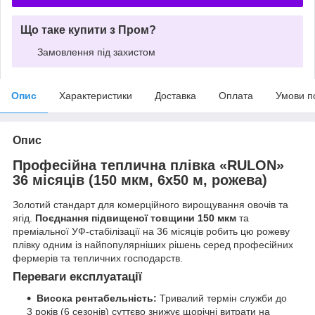
Що таке купити з Пром?
Замовлення під захистом
Опис
Характеристики
Доставка
Оплата
Умови п
Опис
Професійна теплична плівка «RULON»
36 місяців (150 мкм, 6х50 м, рожева)
Золотий стандарт для комерційного вирощування овочів та
ягід.
Поєднання підвищеної товщини 150 мкм
та
преміальної УФ-стабілізації на 36 місяців робить цю рожеву
плівку одним із найпопулярніших рішень серед професійних
фермерів та тепличних господарств.
Переваги експлуатації
Висока рентабельність:
Тривалий термін служби до
3 років (6 сезонів) суттєво знижує щорічні витрати на