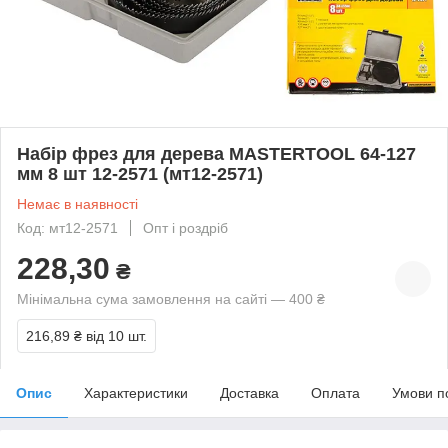
Набір фрез для дерева MASTERTOOL 64-127
мм 8 шт 12-2571 (мт12-2571)
Немає в наявності
Код: мт12-2571
Опт і роздріб
228,30
₴
Мінімальна сума замовлення на сайті — 400 ₴
216,89 ₴
від 10 шт.
Опис
Характеристики
Доставка
Оплата
Умови п