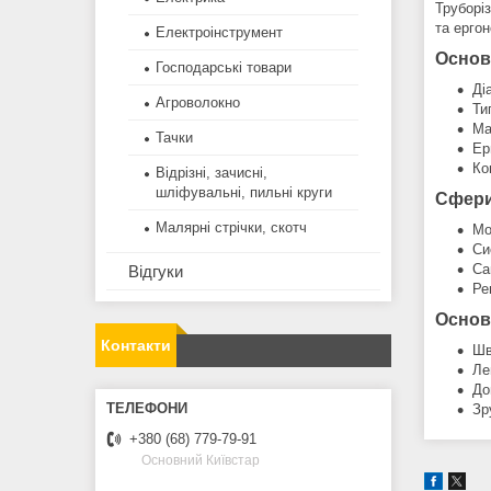
Труборі
та ерго
Електроінструмент
Основ
Господарські товари
Ді
Агроволокно
Ти
Ма
Тачки
Ер
Ко
Відрізні, зачисні,
шліфувальні, пильні круги
Сфери
Малярні стрічки, скотч
Мо
Си
Са
Відгуки
Ре
Основ
Контакти
Шв
Ле
До
Зр
+380 (68) 779-79-91
Основний Київстар