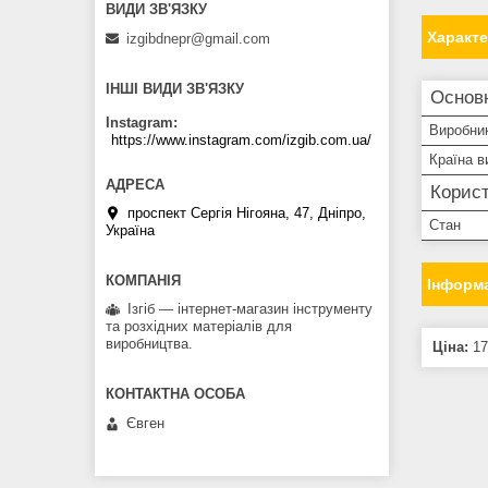
Характ
izgibdnepr@gmail.com
ІНШІ ВИДИ ЗВ'ЯЗКУ
Основн
Instagram
Виробни
https://www.instagram.com/izgib.com.ua/
Країна в
Корист
проспект Сергія Нігояна, 47, Дніпро,
Стан
Україна
Інформа
Ізгіб — інтернет-магазин інструменту
та розхідних матеріалів для
виробництва.
Ціна:
17
Євген