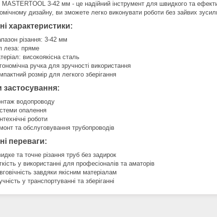
з MASTERTOOL 3-42 мм - це надійний інструмент для швидкого та ефекти
номічному дизайну, ви зможете легко виконувати роботи без зайвих зусил
ні характеристики:
апазон різання: 3-42 мм
п леза: пряме
теріал: високоякісна сталь
гономічна ручка для зручності використання
мпактний розмір для легкого зберігання
 застосування:
нтаж водопроводу
стеми опалення
нтехнічні роботи
монт та обслуговування трубопроводів
ні переваги:
идке та точне різання труб без задирок
гкість у використанні для професіоналів та аматорів
вговічність завдяки якісним матеріалам
учність у транспортуванні та зберіганні