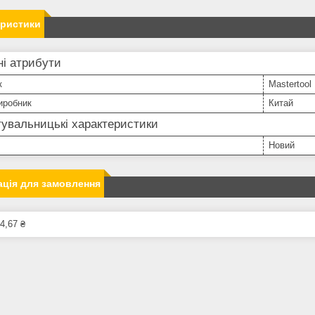
еристики
і атрибути
к
Mastertool
иробник
Китай
увальницькі характеристики
Новий
ція для замовлення
4,67 ₴