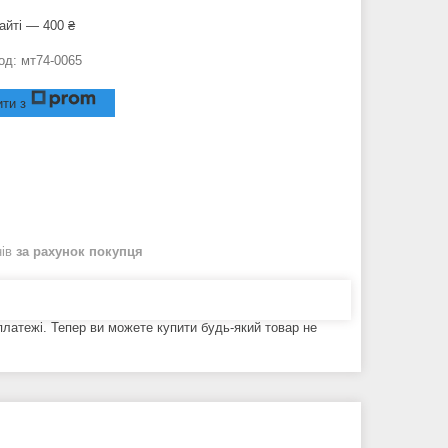
айті — 400 ₴
од:
мт74-0065
ти з
нів
за рахунок покупця
 платежі. Тепер ви можете купити будь-який товар не