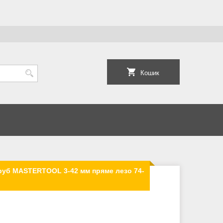
Кошик
руб MASTERTOOL 3-42 мм пряме лезо 74-