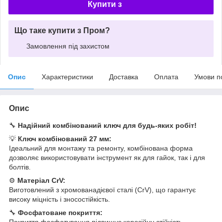
Купити з
Що таке купити з Пром?
Замовлення під захистом
Опис
Характеристики
Доставка
Оплата
Умови п
Опис
🔧
Надійний комбінований ключ для будь-яких робіт!
💡
Ключ комбінований 27 мм:
Ідеальний для монтажу та ремонту, комбінована форма
дозволяє використовувати інструмент як для гайок, так і для
болтів.
⚙️
Матеріал CrV:
Виготовлений з хромованадієвої сталі (CrV), що гарантує
високу міцність і зносостійкість.
🔧
Фосфатоване покриття:
Покриття фосфатування підвищує корозійну стійкість,