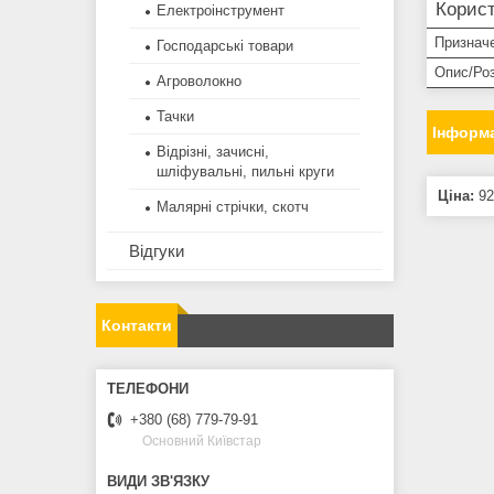
Корист
Електроінструмент
Признач
Господарські товари
Опис/Ро
Агроволокно
Тачки
Інформа
Відрізні, зачисні,
шліфувальні, пильні круги
Ціна:
92
Малярні стрічки, скотч
Відгуки
Контакти
+380 (68) 779-79-91
Основний Київстар