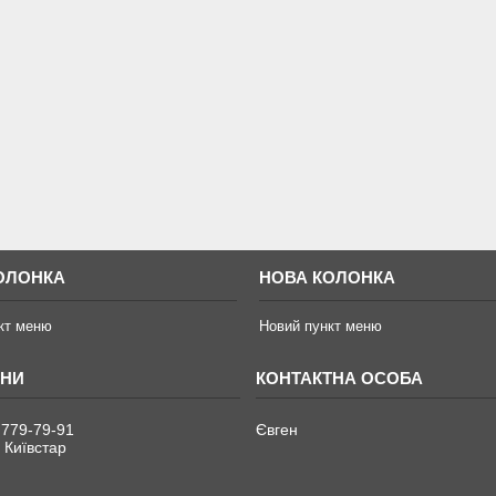
ОЛОНКА
НОВА КОЛОНКА
кт меню
Новий пункт меню
 779-79-91
Євген
 Київстар