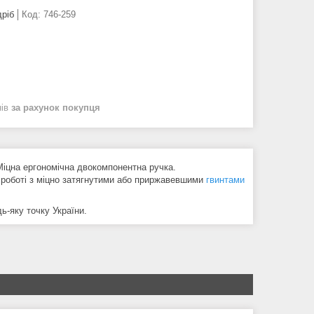
дріб
Код:
746-259
нів
за рахунок покупця
Міцна ергономічна двокомпонентна ручка.
 роботі з міцно затягнутими або приржавевшими
гвинтами
ь-яку точку України.