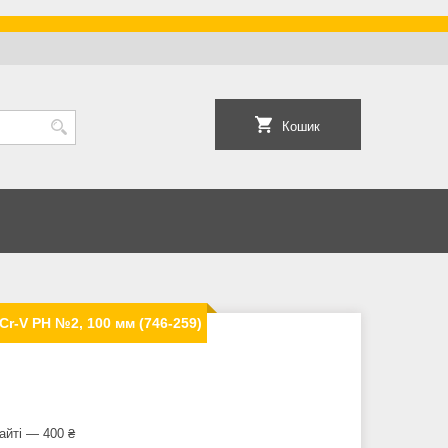
Кошик
Cr-V PH №2, 100 мм (746-259)
айті — 400 ₴