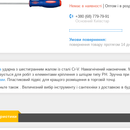
Немає в наявності
Оптом і в роз
+380 (68) 779-79-91
Основний Київстар
повернення товару протягом 14 д
а
ударна з шестигранним жалом із сталі Cr-V. Намагнічений наконечник. 
вується для робіт з елементами кріплення з шліцом типу PH. Зручна при
ами
. Пластиковий підвіс для кращого розміщення в торговій точці.
ьте також . Величезний вибір інструменту і сантехніки з доставкою в буд
еристики