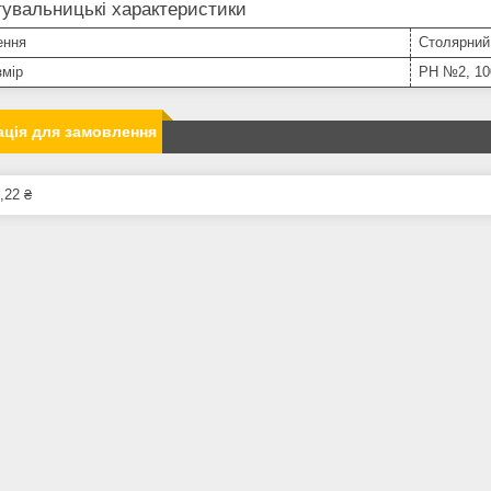
увальницькі характеристики
ення
Столярний
змір
PH №2, 10
ція для замовлення
,22 ₴