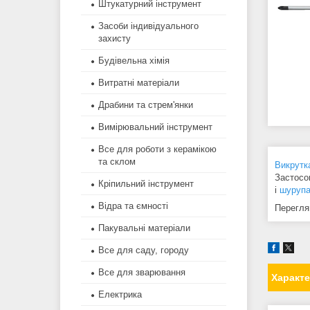
Штукатурний інструмент
Засоби індивідуального
захисту
Будівельна хімія
Витратні матеріали
Драбини та стрем'янки
Вимірювальний інструмент
Все для роботи з керамікою
та склом
Викрутк
Застосо
Кріпильний інструмент
і
шуруп
Відра та ємності
Переглян
Пакувальні матеріали
Все для саду, городу
Все для зварювання
Характ
Електрика