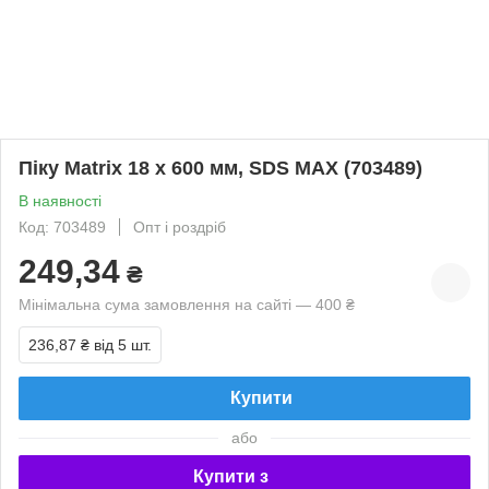
Піку Matrix 18 х 600 мм, SDS MAX (703489)
В наявності
Код: 703489
Опт і роздріб
249,34
₴
Мінімальна сума замовлення на сайті — 400 ₴
236,87 ₴
від 5 шт.
Купити
або
Купити з