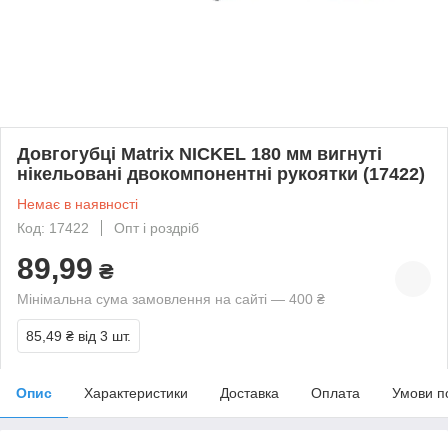
Довгогубці Matrix NICKEL 180 мм вигнуті
нікельовані двокомпонентні рукоятки (17422)
Немає в наявності
Код: 17422
Опт і роздріб
89,99
₴
Мінімальна сума замовлення на сайті — 400 ₴
85,49 ₴
від 3 шт.
Опис
Характеристики
Доставка
Оплата
Умови п