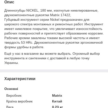
Опис
Длинногубцы NICKEL, 180 мм, изогнутые никелированные,
двухкомпонентные рукоятки Matrix 17422,
Губцевый инструмент серии Nickel предназначен для
широкого спектра монтажных и ремонтных работ. Инструмент
имеет никелевое покрытие, что увеличивает износостойкость
рабочих поверхностей и препятствует образованию коррозии.
Рабочие кромки закалены токами высокой частоты и имеют
твердость 53 HRc. Двухкомпонентные рукоятки эргономичной
формы удобны в работе.
Ещё у нас в магазине вы можете выбрать. Огромный выбор
инструмента и сантехники с доставкой в любую точку
Украины.
Характеристики
Основні
Виробник
Matrix
Країна виробник
Китай
Вага
0.23 кг