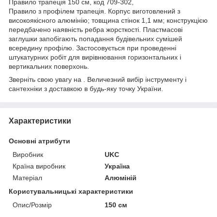
Правило трапеція 150 см, код 709-302,
Правило з профілем трапеція. Корпус виготовлений з
високоякісного алюмінію; товщина стінок 1,1 мм; конструкцією
передбачено наявність ребра жорсткості. Пластмасові
заглушки запобігають попадання будівельних сумішей
всередину профілю. Застосовується при проведенні
штукатурних робіт для вирівнювання горизонтальних і
вертикальних поверхонь.
Зверніть свою увагу на . Величезний вибір інструменту і
сантехніки з доставкою в будь-яку точку України.
Характеристики
Основні атрибути
Виробник
UKC
Країна виробник
Україна
Матеріал
Алюміній
Користувальницькі характеристики
Опис/Розмір
150 см