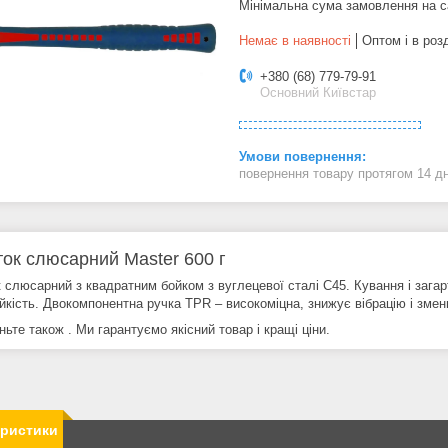
Мінімальна сума замовлення на с
Немає в наявності
Оптом і в роз
+380 (68) 779-79-91
Основний Київстар
повернення товару протягом 14 д
ок слюсарний Master 600 г
 слюсарний з квадратним бойком з вуглецевої сталі С45. Кування і зага
ійкість. Двокомпонентна ручка TPR – високоміцна, знижує вібрацію і змен
ьте також . Ми гарантуємо якісний товар і кращі ціни.
еристики