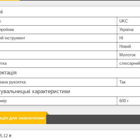
ні
к
UKC
иробник
Україна
й інструмент
Ні
Новий
Молоток
отка
слюсарни
ктація
вана рукоятка
Так
увальницькі характеристики
змір
600 г
ція для замовлення
5,12 ₴