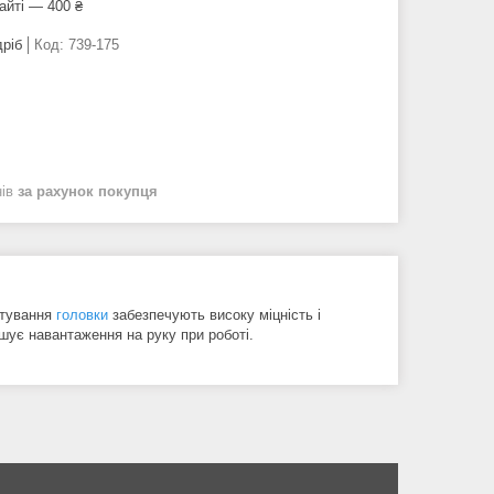
айті — 400 ₴
дріб
Код:
739-175
нів
за рахунок покупця
ртування
головки
забезпечують високу міцність і
шує навантаження на руку при роботі.