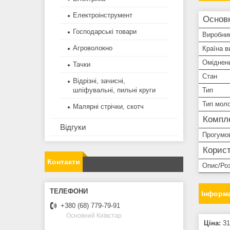
Електроінструмент
Основ
Господарські товари
Виробни
Агроволокно
Країна в
Оміднени
Тачки
Стан
Відрізні, зачисні,
Тип
шліфувальні, пильні круги
Тип мол
Малярні стрічки, скотч
Компле
Відгуки
Прогумо
Корист
Контакти
Опис/Ро
Інформа
+380 (68) 779-79-91
Основний Київстар
Ціна:
31