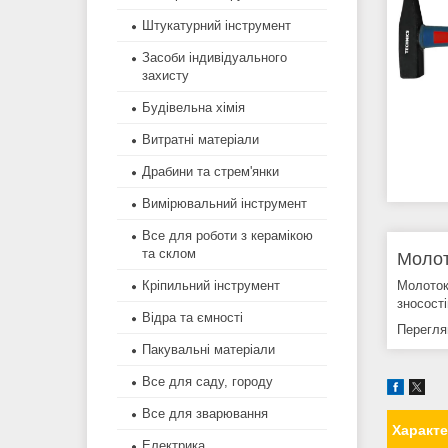
Штукатурний інструмент
Засоби індивідуального
захисту
Будівельна хімія
Витратні матеріали
Драбини та стрем'янки
Вимірювальний інструмент
Все для роботи з керамікою
та склом
Молот
Молоток
Кріпильний інструмент
зносост
Відра та ємності
Переглян
Пакувальні матеріали
Все для саду, городу
Все для зварювання
Характ
Електрика