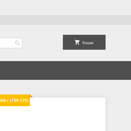
Кошик
0 г (739-175)