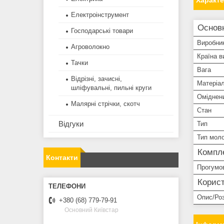
Характ
Електроінструмент
Основ
Господарські товари
Виробни
Агроволокно
Країна в
Тачки
Вага
Відрізні, зачисні,
Матеріал
шліфувальні, пильні круги
Оміднени
Малярні стрічки, скотч
Стан
Відгуки
Тип
Тип мол
Компле
Контакти
Прогумо
Корист
Опис/Ро
+380 (68) 779-79-91
Основний Київстар