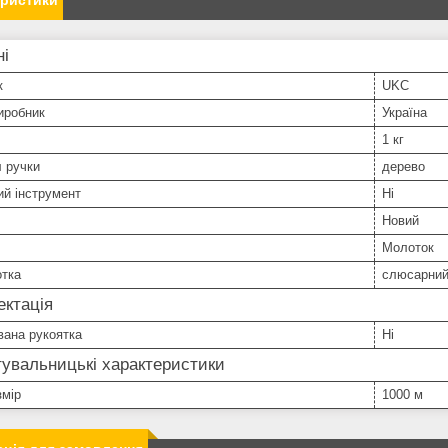
еристики
ні
к
UKC
иробник
Україна
1 кг
 ручки
дерево
й інструмент
Ні
Новий
Молоток
отка
слюсарни
ктація
вана рукоятка
Ні
увальницькі характеристики
змір
1000 м