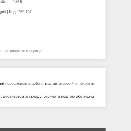
айті — 400 ₴
дріб
Код:
739-107
нів
за рахунок покупця
тий порошковою фарбою, має антикорозійне покриття.
и самовивозом зі складу, отримати поштою або іншим