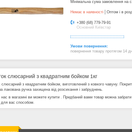
Мінімальна сума замовлення на с
Немає в наявності
Оптом і в роз
+380 (68) 779-79-91
Основний Київстар
повернення товару протягом 14 д
ок слюсарний з квадратним бойком 1кг
 слюсарний з квадратним бойком, виготовлений з ковкого чавуну. Покри
на лакована ручка захищена від розсихання і забруднень.
у нас в магазині ви можете купити . Придбаний вами товар можна забрат
 для вас способом.