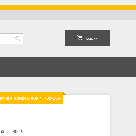
Кошик
тним бойком 800 г (739-106)
айті — 400 ₴