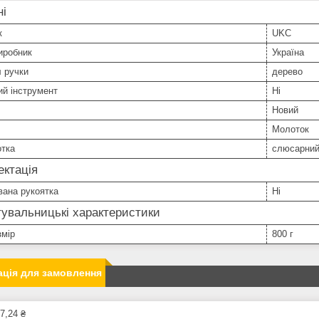
ні
к
UKC
иробник
Україна
 ручки
дерево
й інструмент
Ні
Новий
Молоток
отка
слюсарни
ктація
вана рукоятка
Ні
увальницькі характеристики
змір
800 г
ція для замовлення
7,24 ₴