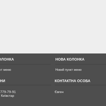
ОЛОНКА
НОВА КОЛОНКА
кт меню
Новий пункт меню
 779-79-91
Євген
 Київстар