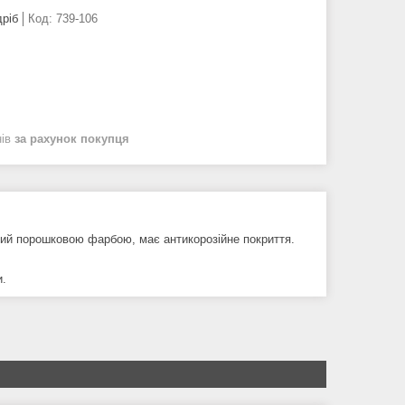
дріб
Код:
739-106
нів
за рахунок покупця
тий порошковою фарбою, має антикорозійне покриття.
и.