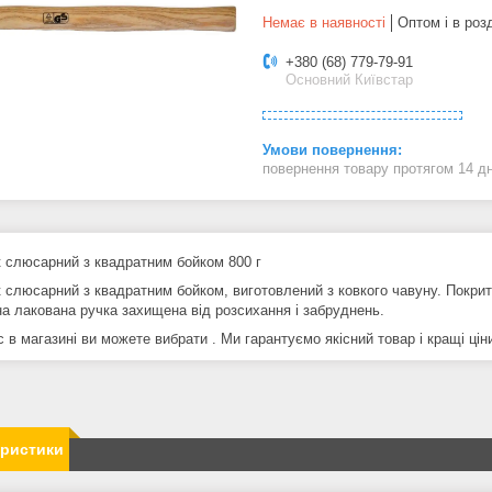
Немає в наявності
Оптом і в роз
+380 (68) 779-79-91
Основний Київстар
повернення товару протягом 14 д
 слюсарний з квадратним бойком 800 г
 слюсарний з квадратним бойком, виготовлений з ковкого чавуну. Покри
на лакована ручка захищена від розсихання і забруднень.
 в магазині ви можете вибрати . Ми гарантуємо якісний товар і кращі цін
еристики