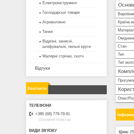
Електроінструмент
Основ
Господарські товари
Виробни
Країна в
Агроволокно
Матеріал
Тачки
Оміднени
Відрізні, зачисні,
Стан
шліфувальні, пильні круги
Тип
Малярні стрічки, скотч
Тип мол
Відгуки
Компле
Прогумо
Контакти
Корист
Опис/Ро
+380 (68) 779-79-91
Інформа
Основний Київстар
Ціна:
25