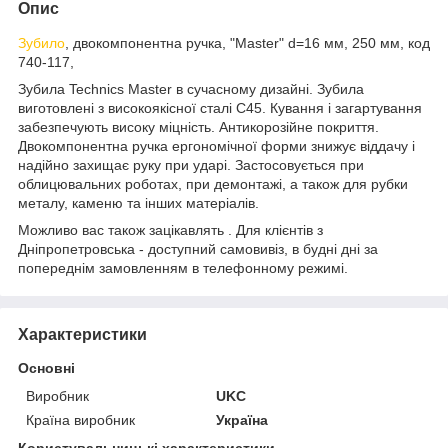
Опис
Зубило
, двокомпонентна ручка, "Master" d=16 мм, 250 мм, код
740-117,
Зубила Technics Master в сучасному дизайні. Зубила
виготовлені з високоякісної сталі С45. Кування і загартування
забезпечують високу міцність. Антикорозійне покриття.
Двокомпонентна ручка ергономічної форми знижує віддачу і
надійно захищає руку при ударі. Застосовується при
облицювальних роботах, при демонтажі, а також для рубки
металу, каменю та інших матеріалів.
Можливо вас також зацікавлять . Для клієнтів з
Дніпропетровська - доступний самовивіз, в будні дні за
попереднім замовленням в телефонному режимі.
Характеристики
Основні
Виробник
UKC
Країна виробник
Україна
Користувальницькі характеристики