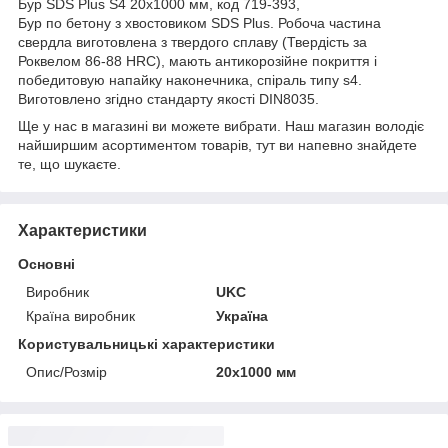
Бур SDS Plus S4 20х1000 мм, код 719-393,
Бур по бетону з хвостовиком SDS Plus. Робоча частина
свердла виготовлена з твердого сплаву (Твердість за
Роквелом 86-88 HRC), мають антикорозійне покриття і
победитовую напайку наконечника, спіраль типу s4.
Виготовлено згідно стандарту якості DIN8035.
Ще у нас в магазині ви можете вибрати. Наш магазин володіє
найширшим асортиментом товарів, тут ви напевно знайдете
те, що шукаєте.
Характеристики
Основні
Виробник
UKC
Країна виробник
Україна
Користувальницькі характеристики
Опис/Розмір
20х1000 мм