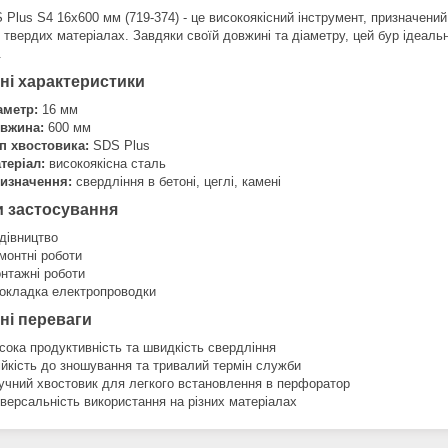
Plus S4 16х600 мм (719-374) - це високоякісний інструмент, призначений
х твердих матеріалах. Завдяки своїй довжині та діаметру, цей бур ідеаль
.
ні характеристики
аметр:
16 мм
вжина:
600 мм
п хвостовика:
SDS Plus
теріал:
високоякісна сталь
изначення:
свердління в бетоні, цеглі, камені
 застосування
дівництво
монтні роботи
нтажні роботи
окладка електропроводки
ні переваги
сока продуктивність та швидкість свердління
ійкість до зношування та тривалий термін служби
учний хвостовик для легкого встановлення в перфоратор
іверсальність використання на різних матеріалах