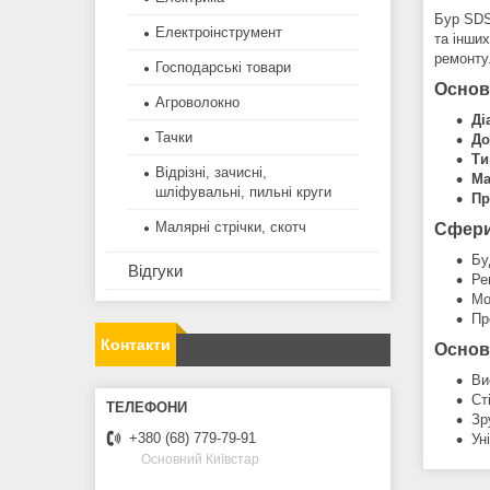
Бур SDS 
Електроінструмент
та інши
ремонту
Господарські товари
Основ
Агроволокно
Ді
Тачки
До
Ти
Відрізні, зачисні,
Ма
шліфувальні, пильні круги
Пр
Малярні стрічки, скотч
Сфери
Бу
Відгуки
Ре
Мо
Пр
Контакти
Основ
Ви
Ст
Зр
+380 (68) 779-79-91
Ун
Основний Київстар