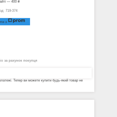
айті — 400 ₴
од:
719-374
ти з
нів
за рахунок покупця
 платежі. Тепер ви можете купити будь-який товар не