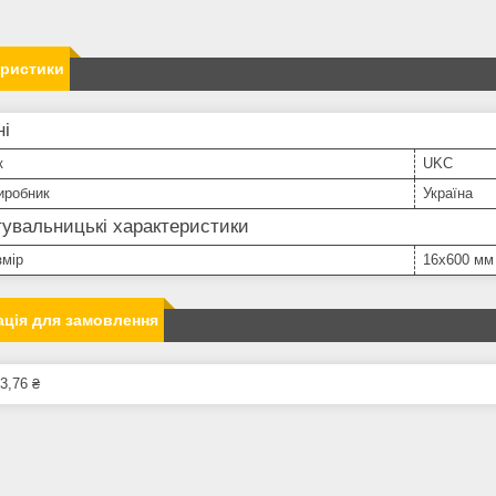
еристики
ні
к
UKC
иробник
Україна
увальницькі характеристики
змір
16х600 мм
ція для замовлення
3,76 ₴