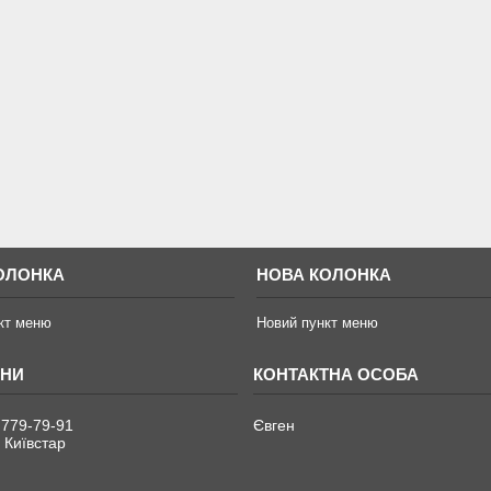
ОЛОНКА
НОВА КОЛОНКА
кт меню
Новий пункт меню
 779-79-91
Євген
 Київстар