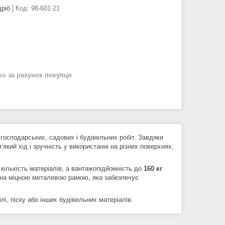
дріб
Код:
98-601-21
нів
за рахунок покупця
господарських, садових і будівельних робіт. Завдяки
кий хід і зручність у використанні на різних поверхнях,
кількість матеріалів, а вантажопідйомність до
160 кг
на міцною металевою рамою, яка забезпечує
лі, піску або інших будівельних матеріалів.