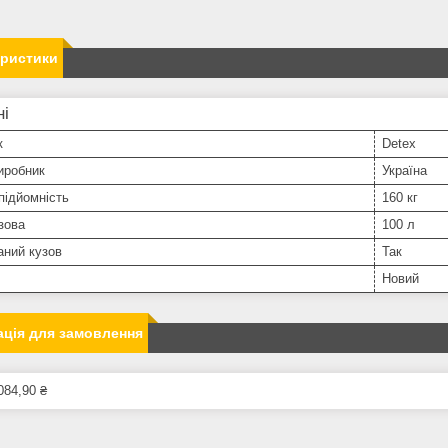
еристики
ні
к
Detex
иробник
Україна
підйомність
160 кг
зова
100 л
аний кузов
Так
Новий
ція для замовлення
084,90 ₴