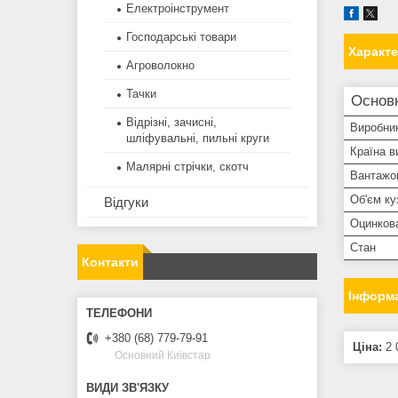
Електроінструмент
Господарські товари
Характ
Агроволокно
Тачки
Основ
Відрізні, зачисні,
Виробни
шліфувальні, пильні круги
Країна в
Малярні стрічки, скотч
Вантажо
Об'єм ку
Відгуки
Оцинков
Стан
Контакти
Інформа
+380 (68) 779-79-91
Ціна:
2 
Основний Київстар