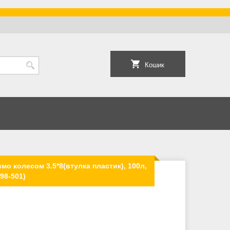
Кошик
вмо колесом 3.5*8(втулка пластик), 100л,
98-501)