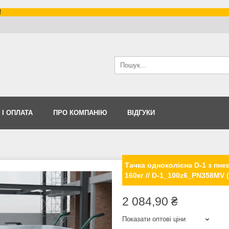
!
 І ОПЛАТА
ПРО КОМПАНІЮ
ВІДГУКИ
Тачка одноколісна D-1 з пне
160кг // D-1_100z6_PN358MV (
2 084,90 ₴
Показати оптові ціни