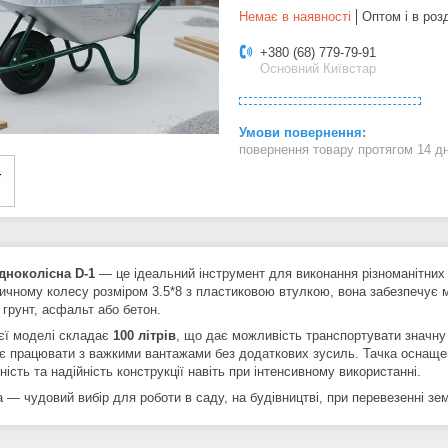
Немає в наявності
Оптом і в роз
+380 (68) 779-79-91
Основний Київстар
повернення товару протягом 14 д
дноколісна D-1
— це ідеальний інструмент для виконання різноманітних 
чному колесу розміром 3.5*8 з пластиковою втулкою, вона забезпечує м’я
 грунт, асфальт або бетон.
ієї моделі складає
100 літрів
, що дає можливість транспортувати значну 
є працювати з важкими вантажами без додаткових зусиль. Тачка оснаще
ність та надійність конструкції навіть при інтенсивному використанні.
 — чудовий вибір для роботи в саду, на будівництві, при перевезенні зем