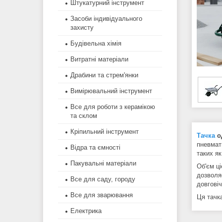
Штукатурний інструмент
Засоби індивідуального
захисту
Будівельна хімія
Витратні матеріали
Драбини та стрем'янки
Вимірювальний інструмент
Все для роботи з керамікою
та склом
Кріпильний інструмент
Тачка
о
пневмати
Відра та ємності
таких як
Пакувальні матеріали
Об'єм ц
дозволя
Все для саду, городу
довговіч
Все для зварювання
Ця тачка
Електрика