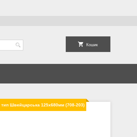
Кошик
 тип Швейцарська 125х680мм (708-203)