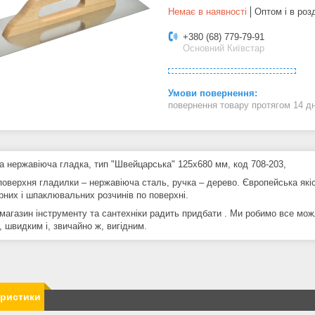
Немає в наявності
Оптом і в роз
+380 (68) 779-79-91
Основний Київстар
повернення товару протягом 14 д
а нержавіюча гладка, тип "Швейцарська" 125х680 мм, код 708-203,
поверхня гладилки – нержавіюча сталь, ручка – дерево. Європейська якіс
рних і шпаклювальних розчинів по поверхні.
магазин інструменту та сантехніки радить придбати . Ми робимо все мо
 швидким і, звичайно ж, вигідним.
еристики