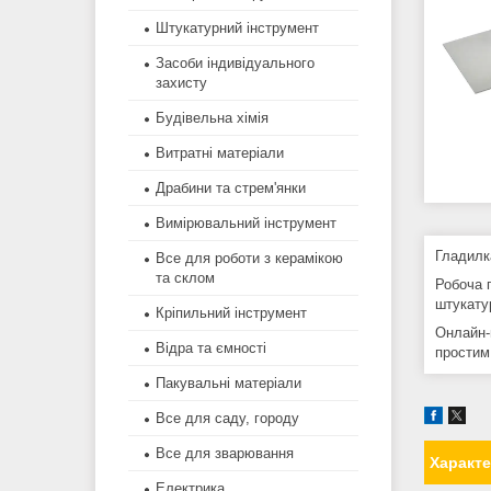
Штукатурний інструмент
Засоби індивідуального
захисту
Будівельна хімія
Витратні матеріали
Драбини та стрем'янки
Вимірювальний інструмент
Гладилк
Все для роботи з керамікою
та склом
Робоча 
штукату
Кріпильний інструмент
Онлайн-
Відра та ємності
простим,
Пакувальні матеріали
Все для саду, городу
Все для зварювання
Характ
Електрика