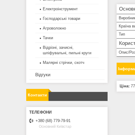
Основн
Електроінструмент
Виробни
Господарські товари
Країна в
Агроволокно
Тип
Тачки
Корист
Відрізні, зачисні,
Опис/Ро
шліфувальні, пильні круги
Малярні стрічки, скотч
Інформа
Відгуки
Ціна:
77
Контакти
+380 (68) 779-79-91
Основний Київстар