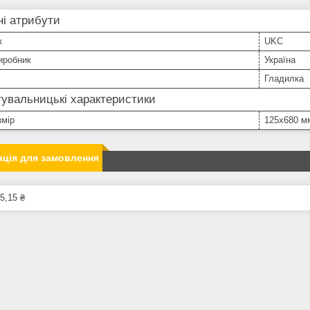
і атрибути
к
UKC
иробник
Україна
Гладилка
увальницькі характеристики
змір
125х680 м
ція для замовлення
5,15 ₴