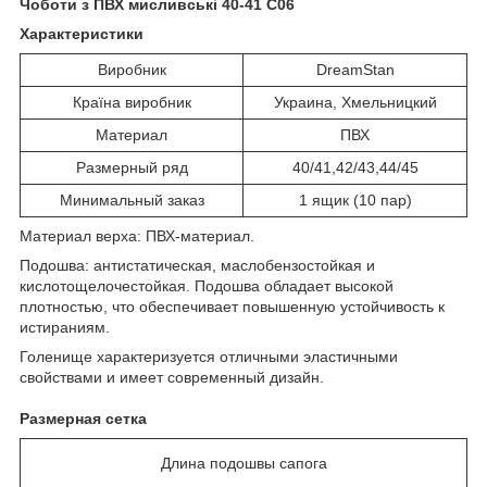
Чоботи з ПВХ мисливські 40-41 С06
Характеристики
Виробник
DreamStan
Країна виробник
Украина, Хмельницкий
Материал
ПВХ
Размерный ряд
40/41,42/43,44/45
Минимальный заказ
1 ящик (10 пар)
Материал верха: ПВХ-материал.
Подошва: антистатическая, маслобензостойкая и
кислотощелочестойкая. Подошва обладает высокой
плотностью, что обеспечивает повышенную устойчивость к
истираниям.
Голенище характеризуется отличными эластичными
свойствами и имеет современный дизайн.
Размерная сетка
Длина подошвы сапога