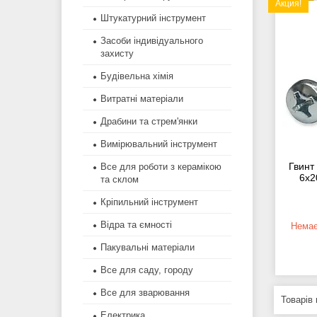
Акция!
Штукатурний інструмент
Засоби індивідуального
захисту
Будівельна хімія
Витратні матеріали
Драбини та стрем'янки
Вимірювальний інструмент
Гвинт
Все для роботи з керамікою
6х2
та склом
Кріпильний інструмент
Відра та ємності
Немає
Пакувальні матеріали
Все для саду, городу
Все для зварювання
Електрика