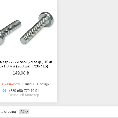
 метричний гол/цил закр., 10кп
0х1,0 мм (200 шт) (728-415)
149,98 ₴
 в наявності
Оптом і в роздріб
+380 (68) 779-79-91
Основний Київстар