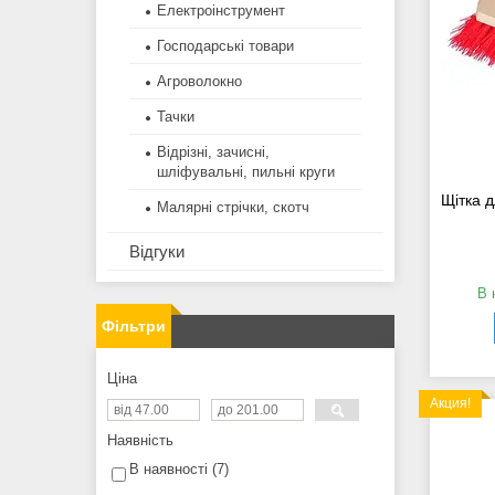
Електроінструмент
Господарські товари
Агроволокно
Тачки
Відрізні, зачисні,
шліфувальні, пильні круги
Щітка 
Малярні стрічки, скотч
Відгуки
В 
Фільтри
Ціна
Акция!
Наявність
В наявності
7