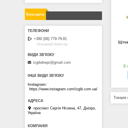
Контакти
+380 (68) 779-79-91
Щітка
Основний Київстар
izgibdnepr@gmail.com
В 
ІНШІ ВИДИ ЗВ'ЯЗКУ
Instagram
https://www.instagram.com/izgib.com.ua/
проспект Сергія Нігояна, 47, Дніпро,
Україна