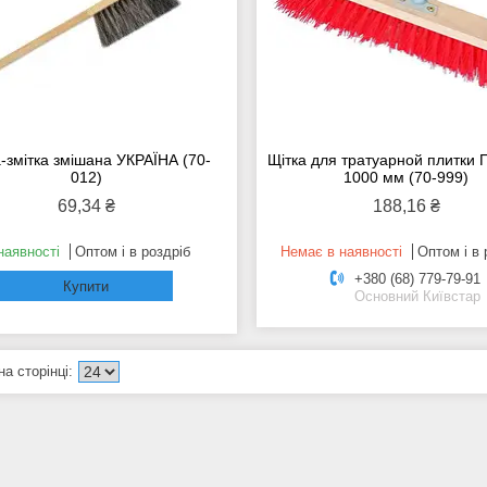
-змітка змішана УКРАЇНА (70-
Щітка для тратуарной плитк
012)
1000 мм (70-999)
69,34 ₴
188,16 ₴
наявності
Оптом і в роздріб
Немає в наявності
Оптом і в 
+380 (68) 779-79-91
Купити
Основний Київстар