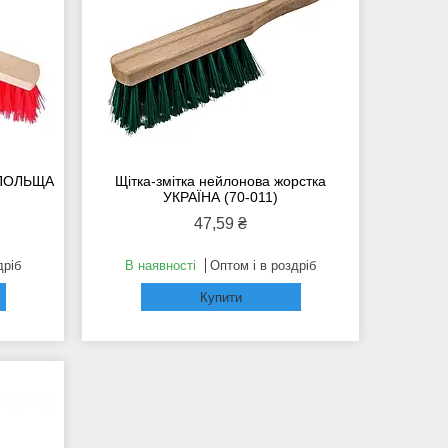
и ПОЛЬЩА
Щітка-змітка нейлонова жорстка
УКРАЇНА (70-011)
47,59 ₴
дріб
В наявності
Оптом і в роздріб
Купити