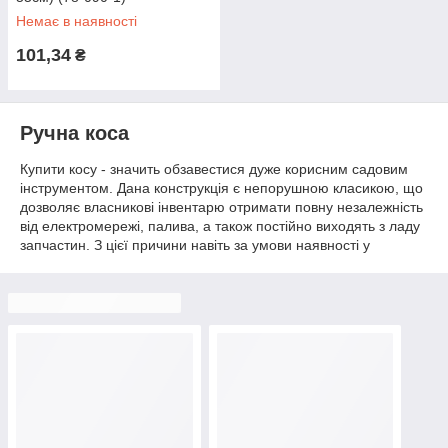
Немає в наявності
101,34
₴
Ручна коса
Купити косу - значить обзавестися дуже корисним садовим
інструментом. Дана конструкція є непорушною класикою, що
дозволяє власникові інвентарю отримати повну незалежність
від електромережі, палива, а також постійно виходять з ладу
запчастин. З цієї причини навіть за умови наявності у
розпорядженні найсучасніших моделей пристроїв в наборі
кожного досвідченого садівника або фермера обов'язково
знайдеться ручна коса для трави.
Особливості пристрою інструменту
Коса для скошування трави є інструментом, призначеним
для проведення косильних робіт, метою яких є заготівля сіна
для корму худобі, а також вирівнювання газону. Основною
діючою частиною класичної коси є злегка загнуте всередину