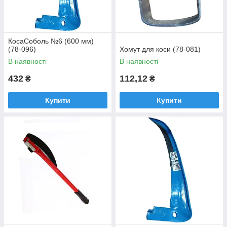
КосаСоболь №6 (600 мм)
(78-096)
Хомут для коси (78-081)
В наявності
В наявності
432
112,12
₴
₴
Купити
Купити