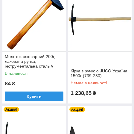
Молоток слюсарний 200г,
лакована ручка,
інструментальна сталь //
Україна (63-083-3)
Кірка з ручкою JUCO Україна
В наявності
1500г (739-250)
84
Немає в наявності
₴
1 238,65
₴
Купити
Акция!
Акция!