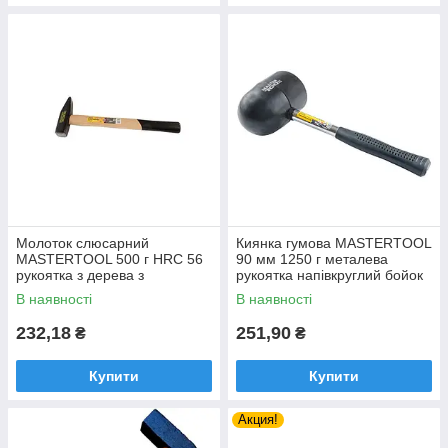
Молоток слюсарний
Киянка гумова MASTERTOOL
MASTERTOOL 500 г HRC 56
90 мм 1250 г металева
рукоятка з дерева з
рукоятка напівкруглий бойок
полімерним захистом 315 мм
чорна 02-1305 (мт02-1305)
В наявності
В наявності
02-0205 (мт02-0205)
232,18
251,90
₴
₴
Купити
Купити
Акция!