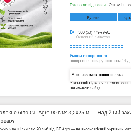
Готово до відправки
Оптом і в ро
Купити
Купи
+380 (68) 779-79-91
Основний Київстар
повернення товару протягом 14 д
У компанії підключені електронні
покидаючи сайту.
олокно біле GF Agro 90 г/м² 3,2x25 м — Надійний за
товару
окно біле щільністю 90 г/м² від GF Agro — це високоякісний укривний ма