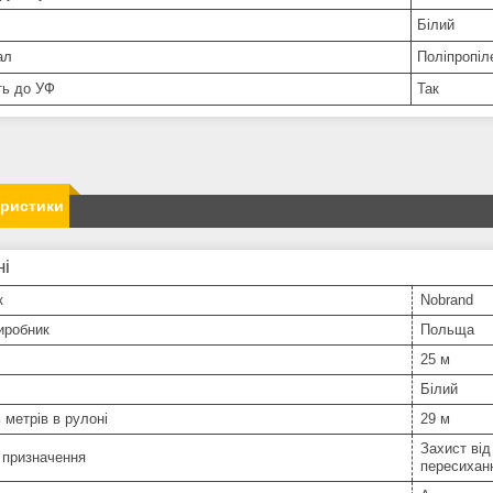
Білий
ал
Поліпропіл
ть до УФ
Так
еристики
ні
к
Nobrand
иробник
Польща
25 м
Білий
ь метрів в рулоні
29 м
Захист від
 призначення
пересиханн