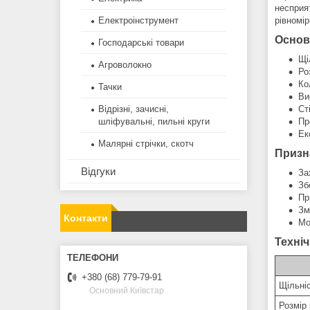
несприя
рівномір
Електроінструмент
Основ
Господарські товари
Щі
Агроволокно
Ро
Ко
Тачки
Ви
Ст
Відрізні, зачисні,
Пр
шліфувальні, пильні круги
Ек
Малярні стрічки, скотч
Призн
Відгуки
За
Зб
Пр
Зм
Контакти
Мо
Техніч
+380 (68) 779-79-91
Щільні
Основний Київстар
Розмір