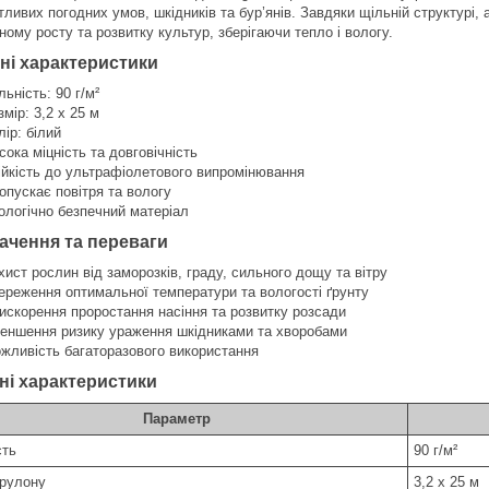
тливих погодних умов, шкідників та бур’янів. Завдяки щільній структурі,
ному росту та розвитку культур, зберігаючи тепло і вологу.
ні характеристики
льність: 90 г/м²
змір: 3,2 x 25 м
лір: білий
сока міцність та довговічність
ійкість до ультрафіолетового випромінювання
опускає повітря та вологу
ологічно безпечний матеріал
ачення та переваги
хист рослин від заморозків, граду, сильного дощу та вітру
ереження оптимальної температури та вологості ґрунту
искорення проростання насіння та розвитку розсади
еншення ризику ураження шкідниками та хворобами
жливість багаторазового використання
ні характеристики
Параметр
сть
90 г/м²
 рулону
3,2 x 25 м