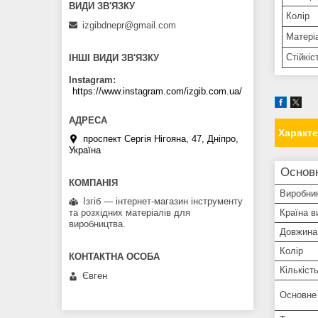
Колір
izgibdnepr@gmail.com
Матері
Стійкіс
ІНШІ ВИДИ ЗВ'ЯЗКУ
Instagram
https://www.instagram.com/izgib.com.ua/
Характ
проспект Сергія Нігояна, 47, Дніпро,
Україна
Основ
Виробни
Ізгіб — інтернет-магазин інструменту
Країна в
та розхідних матеріалів для
виробництва.
Довжина
Колір
Кількіст
Євген
Основне